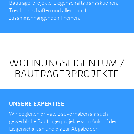
Bauträgerprojekte, Liegenschaftstransaktionen,
Treuhandschaften und allen damit
zusammenhängenden Themen.
WOHNUNGSEIGENTUM /
BAUTRÄGERPROJEKTE
UNSERE EXPERTISE
Wir begleiten private Bauvorhaben als auch
gewerbliche Bauträgerprojekte vom Ankauf der
Liegenschaft an und bis zur Abgabe der