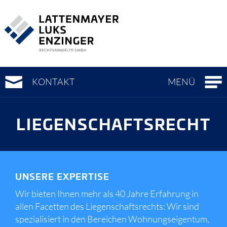
Zur
Zum
Zur
Hauptnavigation
Seiteninhalt
Metanavigation
(
(
(
Accesskey
Accesskey
Accesskey
0)
1)
3)
KONTAKT
MENÜ
LIEGENSCHAFTS­RECHT
UNSERE EXPERTISE
Wir bieten Ihnen mehr als 40 Jahre Erfahrung in
allen Facetten des Liegenschaftsrechts: Wir sind
spezialisiert in den Bereichen Wohnungseigentum,