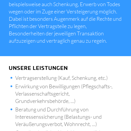
beispielsweise auch Schenkung, Erwerb von Todes
wegen oder im Zuge einer Versteigerung möglich.
Dabei ist besonders Augenmerk auf die Rechte und
Pflichten der Vertragsteile zu legen,
Besonderheiten der jeweiligen Transaktion
aufzuzeigen und vertraglich genau zu regeln.
UNSERE LEISTUNGEN
Vertragserstellung (Kauf, Schenkung, etc.)
Erwirkung von Bewilligungen (Pflegschafts-,
Verlassenschaftsgericht,
Grundverkehrsbehörde, ...)
Beratung und Durchführung von
Interessenssicherung (Belastungs- und
Veräußerungsverbot, Wohnrecht, ...)