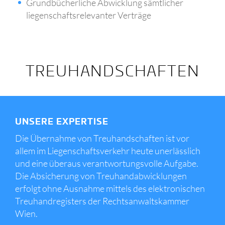
Grundbücherliche Abwicklung sämtlicher
liegenschaftsrelevanter Verträge
TREUHANDSCHAFTEN
UNSERE EXPERTISE
Die Übernahme von Treuhandschaften ist vor
allem im Liegenschaftsverkehr heute unerlässlich
und eine überaus verantwortungsvolle Aufgabe.
Die Absicherung von Treuhandabwicklungen
erfolgt ohne Ausnahme mittels des elektronischen
Treuhandregisters der Rechtsanwaltskammer
Wien.